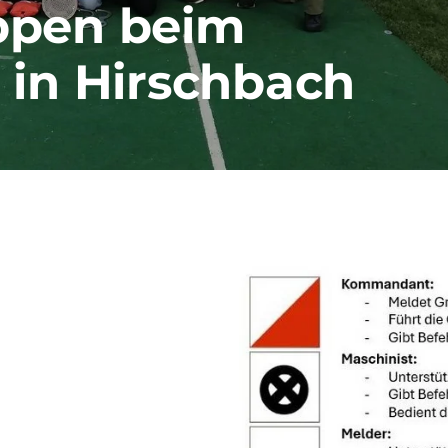
ppen beim
in Hirschbach